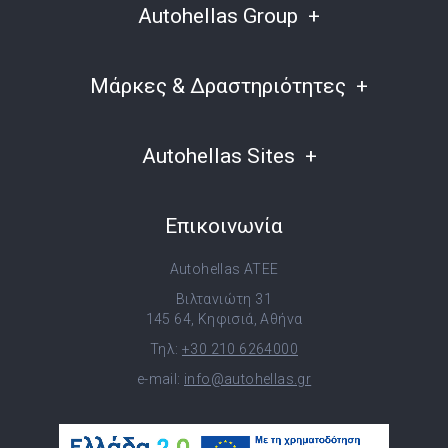
Autohellas Group
Μάρκες & Δραστηριότητες
Autohellas Sites
Επικοινωνία
Autohellas ATEE
Βιλτανιώτη 31
145 64, Κηφισιά, Αθήνα
Τηλ:
+30 210 6264000
e-mail:
info@autohellas.gr