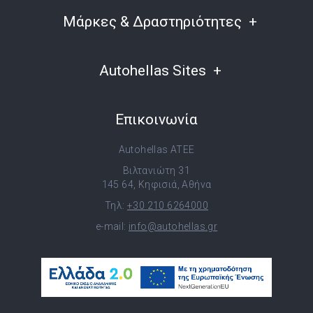
Μάρκες & Δραστηριότητες
Autohellas Sites
Επικοινωνία
Autohellas ATEE
Βιλτανιώτη 31
145 64, Κηφισιά, Αθήνα
Τηλ:
+30 210 6264000
e-mail:
info@autohellas.gr