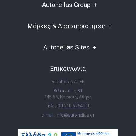
Autohellas Group
Μάρκες & Δραστηριότητες
Autohellas Sites
Επικοινωνία
Autohellas ATEE
Βιλτανιώτη 31
145 64, Κηφισιά, Αθήνα
Τηλ:
+30 210 6264000
e-mail:
info@autohellas.gr