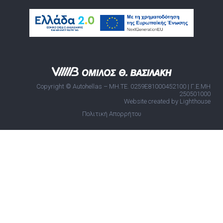
Copyright © Autohellas – ΜΗ.ΤΕ. 0259E81000452100 | Γ.Ε.ΜΗ
250501000
Website created by Lighthouse
Πολιτική Απορρήτου