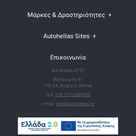
Μάρκες & Δραστηριότητες
Autohellas Sites
Επικοινωνία
Autohellas ATEE
Βιλτανιώτη 31
145 64, Κηφισιά, Αθήνα
Τηλ:
+30 210 6264000
e-mail:
info@autohellas.gr