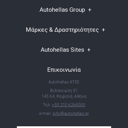
Autohellas Group
Μάρκες & Δραστηριότητες
Autohellas Sites
Επικοινωνία
Autohellas ATEE
Βιλτανιώτη 31
145 64, Κηφισιά, Αθήνα
Τηλ:
+30 210 6264000
e-mail:
info@autohellas.gr