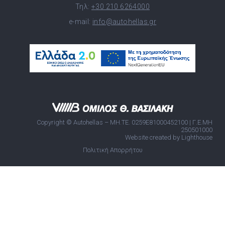
Τηλ:
+30 210 6264000
e-mail:
info@autohellas.gr
Copyright © Autohellas – ΜΗ.ΤΕ. 0259E81000452100 | Γ.Ε.ΜΗ
250501000
Website created by Lighthouse
Πολιτική Απορρήτου