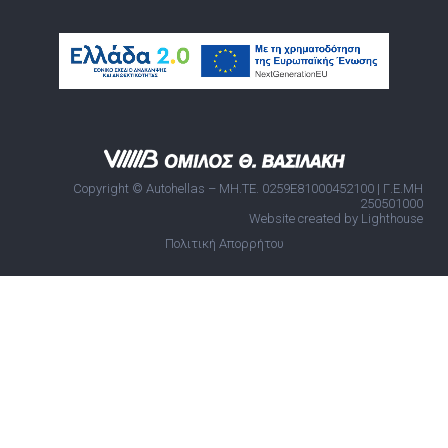
Copyright © Autohellas – ΜΗ.ΤΕ. 0259E81000452100 | Γ.Ε.ΜΗ
250501000
Website created by Lighthouse
Πολιτική Απορρήτου