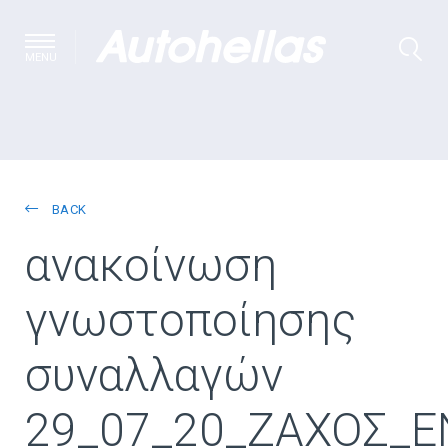
MENU
BACK
ανακοίνωση
γνωστοποίησης
συναλλαγών
29_07_20_ΖΑΧΟΣ_E