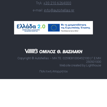
Τηλ:
+30 210 6264000
e-mail:
info@autohellas.gr
Copyright © Autohellas – ΜΗ.ΤΕ. 0259E81000452100 | Γ.Ε.ΜΗ
250501000
Website created by Lighthouse
Πολιτική Απορρήτου