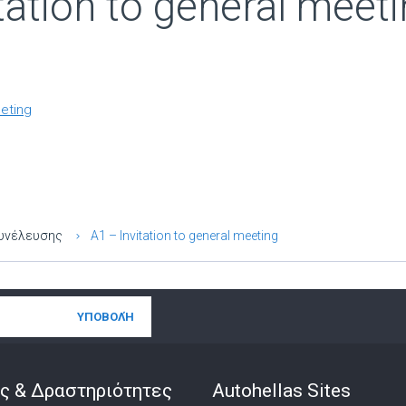
tation to general meet
eeting
Συνέλευσης
Α1 – Invitation to general meeting
ς & Δραστηριότητες
Autohellas Sites