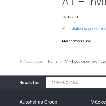
Α1 – Invi
24.06.2020
Α1 - Invitation to general m
Μοιραστείτε το:
Βρίσκεστε εδώ:
Home
Α1 – Πρόσκληση Γενικής 
Email
*
Newsletter
Autohellas Group
Μάρκε