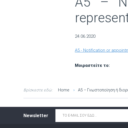
Α5 – No
represent
24.06.2020
Α5 - Notification or appoin
Μοιραστείτε το:
Βρίσκεστε εδώ:
Home
Α5 – Γνωστοποίηση ή διο
Email
*
Newsletter