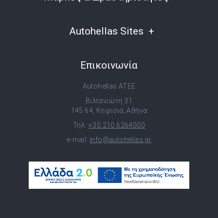
Autohellas Sites
Επικοινωνία
Autohellas ATEE
Βιλτανιώτη 31
145 64, Κηφισιά, Αθήνα
Τηλ:
+30 210 6264000
e-mail:
info@autohellas.gr