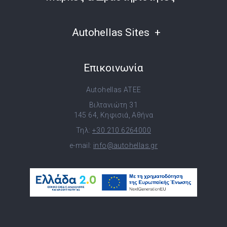
Autohellas Sites
Επικοινωνία
Autohellas ATEE
Βιλτανιώτη 31
145 64, Κηφισιά, Αθήνα
Τηλ:
+30 210 6264000
e-mail:
info@autohellas.gr