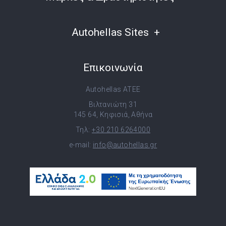
Autohellas Sites
Επικοινωνία
Autohellas ATEE
Βιλτανιώτη 31
145 64, Κηφισιά, Αθήνα
Τηλ:
+30 210 6264000
e-mail:
info@autohellas.gr