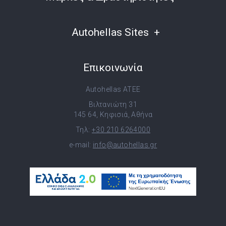
Autohellas Sites
Επικοινωνία
Autohellas ATEE
Βιλτανιώτη 31
145 64, Κηφισιά, Αθήνα
Τηλ:
+30 210 6264000
e-mail:
info@autohellas.gr