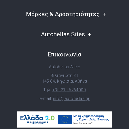
Μάρκες & Δραστηριότητες
Autohellas Sites
Επικοινωνία
Autohellas ATEE
Βιλτανιώτη 31
145 64, Κηφισιά, Αθήνα
Τηλ:
+30 210 6264000
e-mail:
info@autohellas.gr