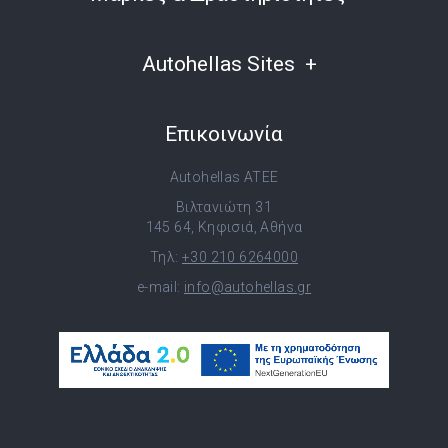
Autohellas Sites
Επικοινωνία
Autohellas ATEE
Βιλτανιώτη 31
145 64, Κηφισιά, Αθήνα
Τηλ:
+30 210 6264000
e-mail:
info@autohellas.gr