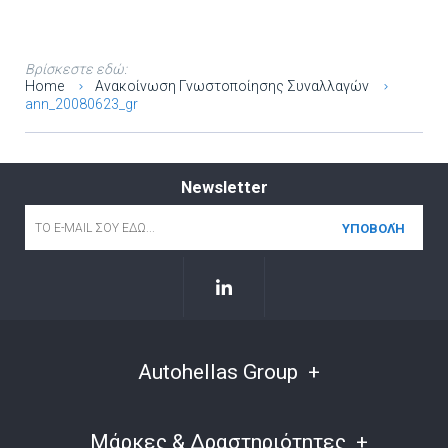
Βρίσκεστε εδώ:
Home
Ανακοίνωση Γνωστοποίησης Συναλλαγών
ann_20080623_gr
Newsletter
Email
*
Autohellas Group
Μάρκες & Δραστηριότητες