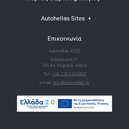
Autohellas Sites
Επικοινωνία
Autohellas ATEE
Βιλτανιώτη 31
145 64, Κηφισιά, Αθήνα
Τηλ:
+30 210 6264000
e-mail:
info@autohellas.gr