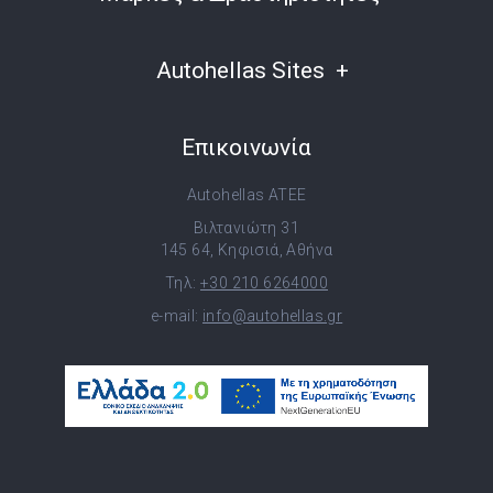
Autohellas Sites
Επικοινωνία
Autohellas ATEE
Βιλτανιώτη 31
145 64, Κηφισιά, Αθήνα
Τηλ:
+30 210 6264000
e-mail:
info@autohellas.gr