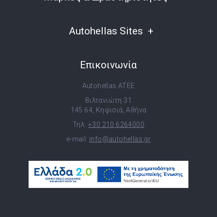
Autohellas Sites
Επικοινωνία
Autohellas ATEE
Βιλτανιώτη 31
145 64, Κηφισιά, Αθήνα
Τηλ:
+30 210 6264000
e-mail:
info@autohellas.gr