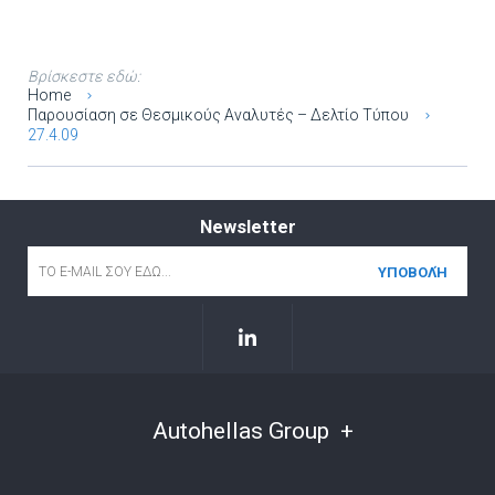
Βρίσκεστε εδώ:
Home
Παρουσίαση σε Θεσμικούς Αναλυτές – Δελτίο Τύπου
27.4.09
Newsletter
Email
*
Autohellas Group