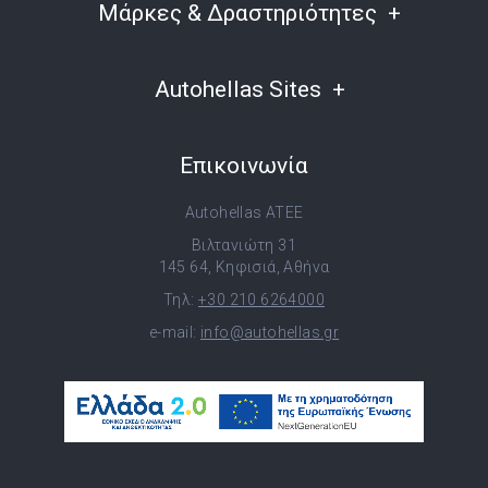
Μάρκες & Δραστηριότητες
Autohellas Sites
Επικοινωνία
Autohellas ATEE
Βιλτανιώτη 31
145 64, Κηφισιά, Αθήνα
Τηλ:
+30 210 6264000
e-mail:
info@autohellas.gr