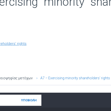
rcising minority shar
reholders' rights
μειοψηφίας μετόχων
A7 – Exercising minority shareholders’ rights