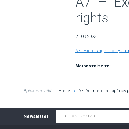
A7 – Exe
rights
21.09.2022
A7 - Exercising minority sha
Μοιραστείτε το:
Βρίσκεστε εδώ:
Home
A7- Άσκηση δικαιωμάτων 
Email
*
Newsletter