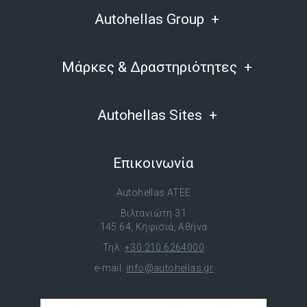
Autohellas Group
Μάρκες & Δραστηριότητες
Autohellas Sites
Επικοινωνία
Autohellas ATEE
Βιλτανιώτη 31
145 64, Κηφισιά, Αθήνα
Τηλ:
+30 210 6264000
e-mail:
info@autohellas.gr