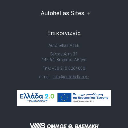
Autohellas Sites
Επικοινωνία
Autohellas ATEE
Βιλτανιώτη 31
145 64, Κηφισιά, Αθήνα
Τηλ:
+30 210 6264000
e-mail:
info@autohellas.gr