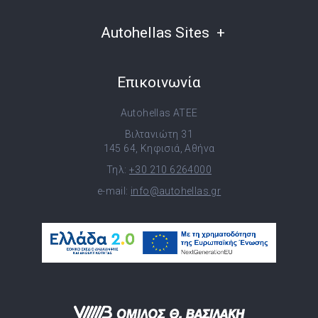
Autohellas Sites
Επικοινωνία
Autohellas ATEE
Βιλτανιώτη 31
145 64, Κηφισιά, Αθήνα
Τηλ:
+30 210 6264000
e-mail:
info@autohellas.gr