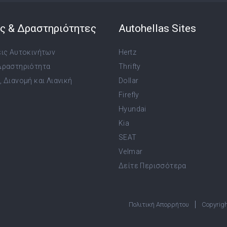
ς & Δραστηριότητες
Autohellas Sites
εις Αυτοκινήτων
Hertz
Δραστηριότητα
Thrifty
 Διανομή και Λιανική
Dollar
Firefly
Hyundai
Kia
SEAT
Velmar
Δείτε Περισσότερα
Πολιτική Απορρήτου
Copyrigh