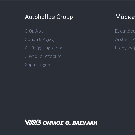
Autohellas Group
Μάρκε
Ο Όμιλος
Ενοικιάσ
Όραμα & Αξίες
Διεθνής 
Διεθνής Παρουσία
Εισαγωγή,
Σύντομο Ιστορικό
Συμμετοχές