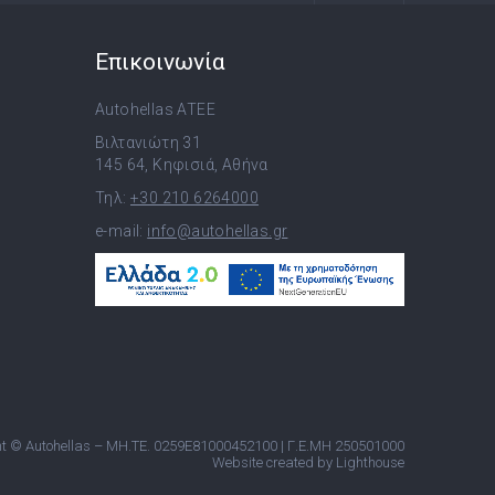
Επικοινωνία
Autohellas ATEE
Βιλτανιώτη 31
145 64, Κηφισιά, Αθήνα
Τηλ:
+30 210 6264000
e-mail:
info@autohellas.gr
t © Autohellas – ΜΗ.ΤΕ. 0259E81000452100 | Γ.Ε.ΜΗ 250501000
Website created by Lighthouse