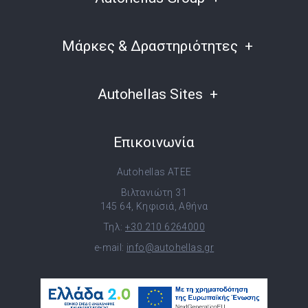
Μάρκες & Δραστηριότητες
Autohellas Sites
Επικοινωνία
Autohellas ATEE
Βιλτανιώτη 31
145 64, Κηφισιά, Αθήνα
Τηλ:
+30 210 6264000
e-mail:
info@autohellas.gr