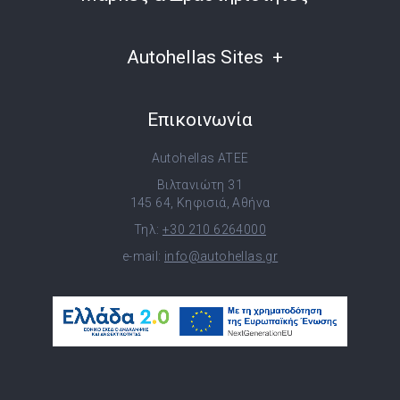
Autohellas Sites
Επικοινωνία
Autohellas ATEE
Βιλτανιώτη 31
145 64, Κηφισιά, Αθήνα
Τηλ:
+30 210 6264000
e-mail:
info@autohellas.gr