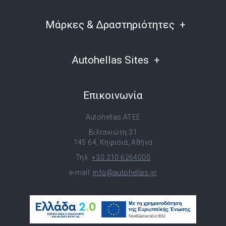
Μάρκες & Δραστηριότητες
Autohellas Sites
Επικοινωνία
Autohellas ATEE
Βιλτανιώτη 31
145 64, Κηφισιά, Αθήνα
Τηλ:
+30 210 6264000
e-mail:
info@autohellas.gr