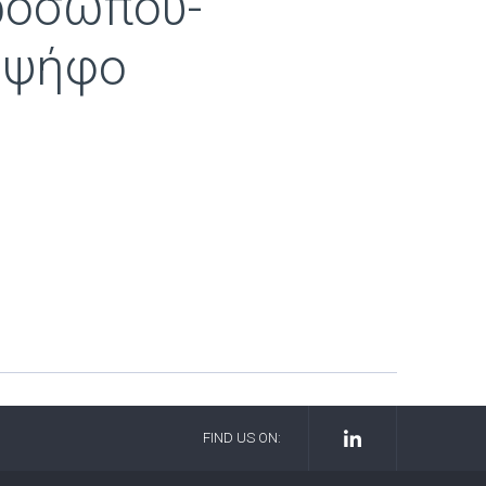
ροσώπου-
 ψήφο
FIND US ON: