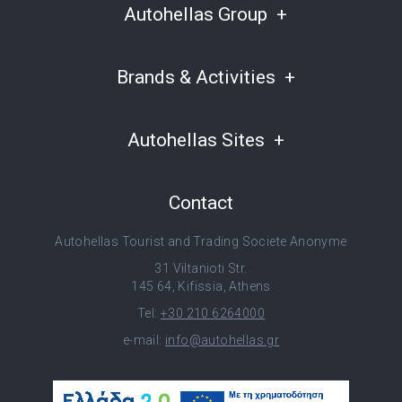
Autohellas Group
Brands & Activities
Autohellas Sites
Contact
Autohellas Tourist and Trading Societe Anonyme
31 Viltanioti Str.
145 64, Kifissia, Athens
Tel:
+30 210 6264000
e-mail:
info@autohellas.gr