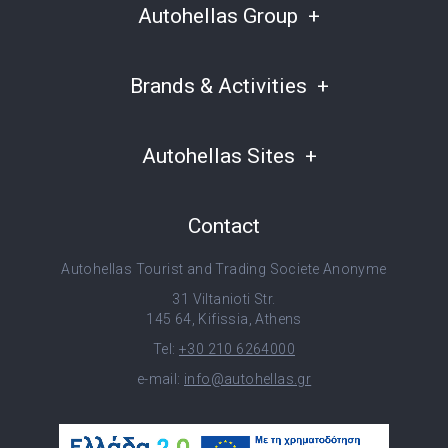
Autohellas Group
Brands & Activities
Autohellas Sites
Contact
Autohellas Tourist and Trading Societe Anonyme
31 Viltanioti Str.
145 64, Kifissia, Athens
Tel:
+30 210 6264000
e-mail:
info@autohellas.gr