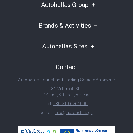
Autohellas Group
Brands & Activities
Autohellas Sites
Contact
Autohellas Tourist and Trading Societe Anonyme
31 Viltanioti Str.
145 64, Kifissia, Athens
Tel:
+30 210 6264000
e-mail:
info@autohellas.gr