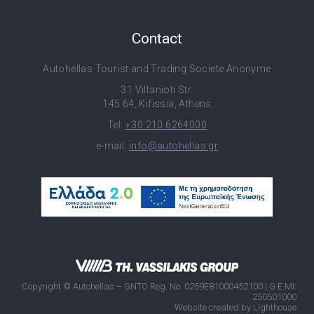
Contact
Autohellas Tourist and Trading Societe Anonyme
31 Viltanioti Str.
145 64, Kifissia, Athens
Tel:
+30 210 6264000
e-mail:
info@autohellas.gr
Copyright © Autohellas – GNTO Reg. No. 0259E81000452100 | G.E.MI:
250501000
Website created by
Lighthouse