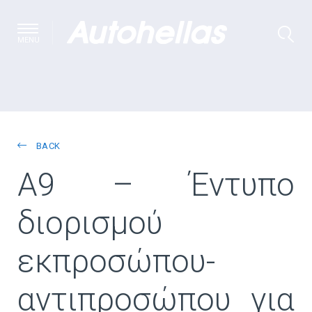
MENU
BACK
A9 – Έντυπο
διορισμού
εκπροσώπου-
αντιπροσώπου για