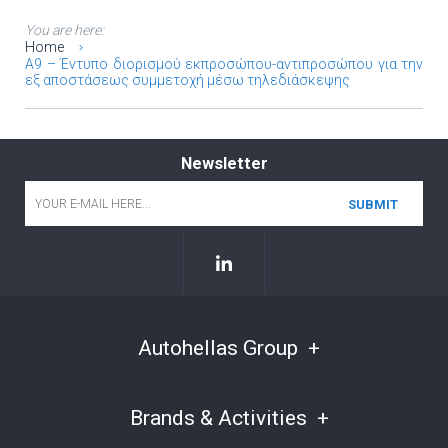
You are here:
Home
A9 – Έντυπο διορισμού εκπροσώπου-αντιπροσώπου για την
εξ αποστάσεως συμμετοχή μέσω τηλεδιάσκεψης
Newsletter
Email
*
Autohellas Group
Brands & Activities