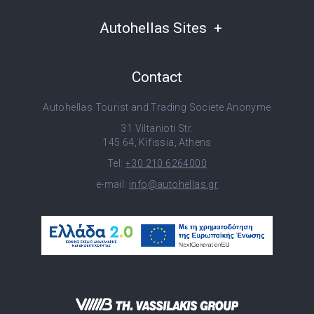
Autohellas Sites
Contact
Autohellas Tourist and Trading Societe Anonyme
31 Viltanioti Str.
145 64, Kifissia, Athens
Tel:
+30 210 6264000
e-mail:
info@autohellas.gr