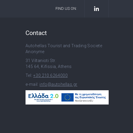
FIND US ON:
Contact
Autohellas Tourist and Trading Societe
Anonyme
31 Viltanioti Str.
145 64, Kifissia, Athens
Tel:
+30 210 6264000
e-mail:
info@autohellas.gr