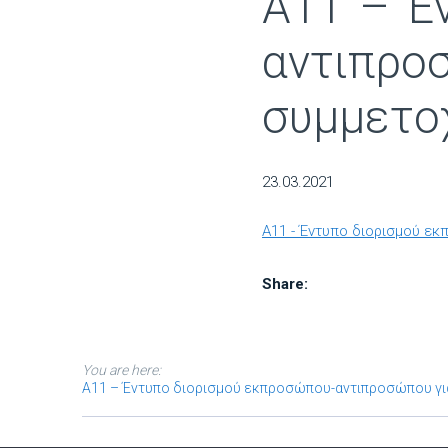
A11 – Έ
αντιπρο
συμμετο
23.03.2021
A11 - Έντυπο διορισμού ε
Share:
You are here:
A11 – Έντυπο διορισμού εκπροσώπου-αντιπροσώπου γ