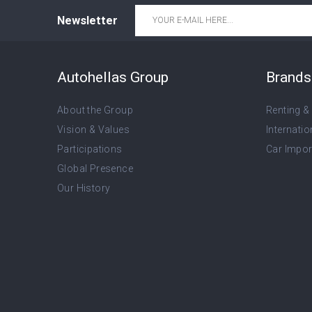
Email
*
Newsletter
Autohellas Group
Brands 
About the Group
Renting &
Vision & Values
Internatio
Participations
Car Import
Global Presence
Our History