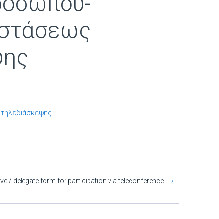
ροσώπου-
οστάσεως
ψης
 τηλεδιάσκεψης
ve / delegate form for participation via teleconference