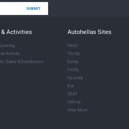
& Activities
Autohellas Sites
 Leasing
Hertz
nal Activity
Thrifty
s, Sales & Distribution
Dollar
Firefly
Hyundai
Kia
SEAT
Velmar
View More