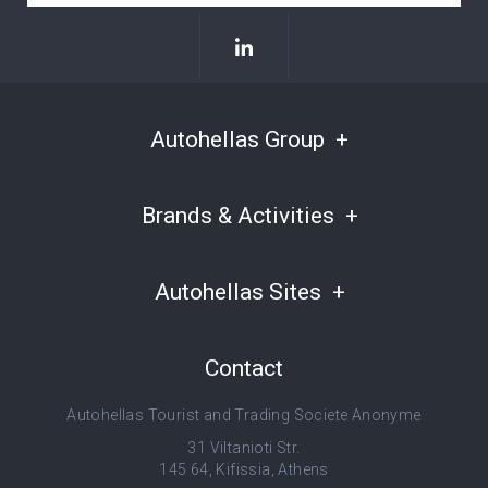
Autohellas Group
Brands & Activities
Autohellas Sites
Contact
Autohellas Tourist and Trading Societe Anonyme
31 Viltanioti Str.
145 64, Kifissia, Athens