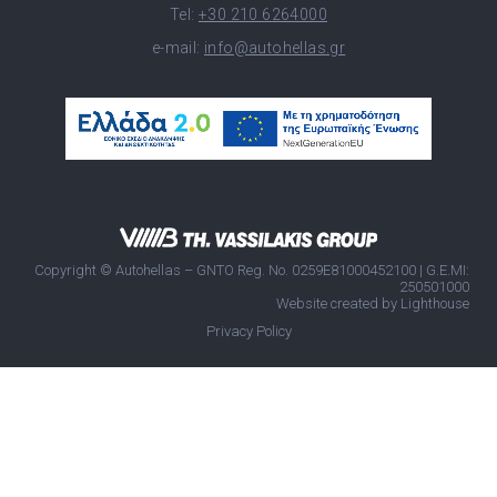
Tel:
+30 210 6264000
e-mail:
info@autohellas.gr
Copyright © Autohellas – GNTO Reg. No. 0259E81000452100 | G.E.MI:
250501000
Website created by
Lighthouse
Privacy Policy