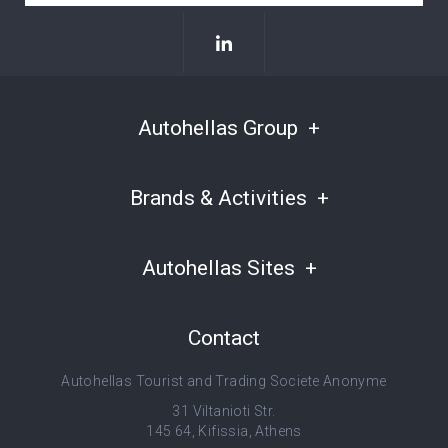
Autohellas Group
Brands & Activities
Autohellas Sites
Contact
Autohellas Tourist and Trading Societe Anonyme
31 Viltanioti Str.
145 64, Kifissia, Athens