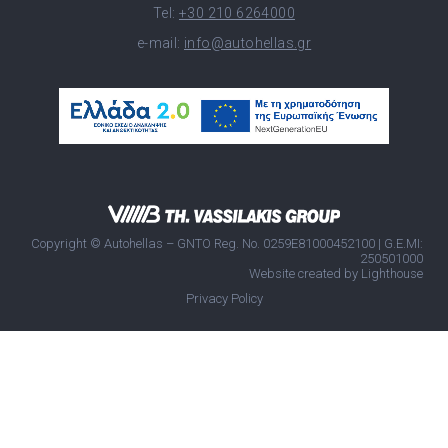
Tel:
+30 210 6264000
e-mail:
info@autohellas.gr
Copyright © Autohellas – GNTO Reg. No. 0259E81000452100 | G.E.MI:
250501000
Website created by
Lighthouse
Privacy Policy