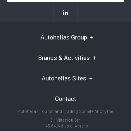
Autohellas Group
Brands & Activities
Autohellas Sites
Contact
Autohellas Tourist and Trading Societe Anonyme
31 Viltanioti Str.
145 64, Kifissia, Athens